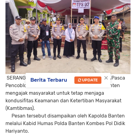
×
SERANG,BANTEN_
www.sapujagatnews.com,
Pasca
Berita Terbaru
UPDATE
Pencoblosan Pilkada Serentak 2024, Polda Banten
mengajak masyarakat untuk tetap menjaga
kondusifitas Keamanan dan Ketertiban Masyarakat
(Kamtibmas).
Pesan tersebut disampaikan oleh Kapolda Banten
melalui Kabid Humas Polda Banten Kombes Pol Didik
Hariyanto.