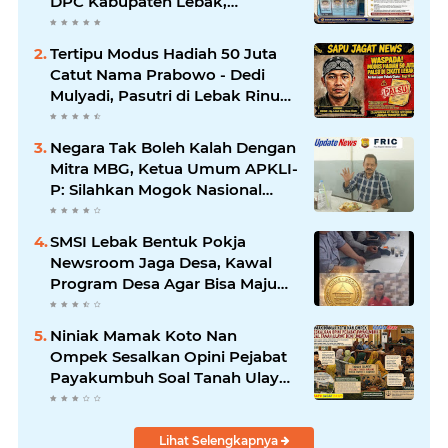
DPC Kabupaten Lebak,
Komitmen Jalankan SOP BGN
Pusat
Tertipu Modus Hadiah 50 Juta
Catut Nama Prabowo - Dedi
Mulyadi, Pasutri di Lebak Rinu
Cikate Lebak Rugi Rp 12 Juta
Lebih
Negara Tak Boleh Kalah Dengan
Mitra MBG, Ketua Umum APKLI-
P: Silahkan Mogok Nasional
Ganti Kantin Sekolah
SMSI Lebak Bentuk Pokja
Newsroom Jaga Desa, Kawal
Program Desa Agar Bisa Maju
dan Mandiri
Niniak Mamak Koto Nan
Ompek Sesalkan Opini Pejabat
Payakumbuh Soal Tanah Ulayat
Demi Jabatan
Lihat Selengkapnya