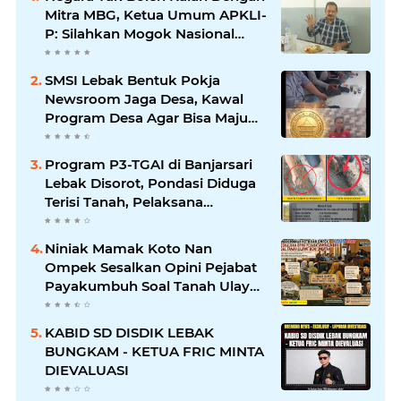
Mitra MBG, Ketua Umum APKLI-
P: Silahkan Mogok Nasional
Ganti Kantin Sekolah
SMSI Lebak Bentuk Pokja
Newsroom Jaga Desa, Kawal
Program Desa Agar Bisa Maju
dan Mandiri
Program P3-TGAI di Banjarsari
Lebak Disorot, Pondasi Diduga
Terisi Tanah, Pelaksana
Terancam Sanksi Berat Hingga
Pidana
Niniak Mamak Koto Nan
Ompek Sesalkan Opini Pejabat
Payakumbuh Soal Tanah Ulayat
Demi Jabatan
KABID SD DISDIK LEBAK
BUNGKAM - KETUA FRIC MINTA
DIEVALUASI