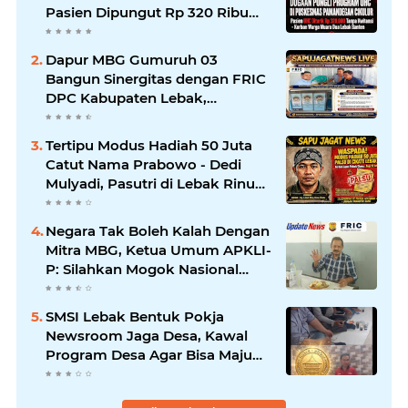
Pasien Dipungut Rp 320 Ribu
Sehari Meski Diuruskan UHC,
Kapus Berkilah Aturan BPJS,
Dapur MBG Gumuruh 03
Warga: Mana Kwitansinya?
Bangun Sinergitas dengan FRIC
DPC Kabupaten Lebak,
Komitmen Jalankan SOP BGN
Pusat
Tertipu Modus Hadiah 50 Juta
Catut Nama Prabowo - Dedi
Mulyadi, Pasutri di Lebak Rinu
Cikate Lebak Rugi Rp 12 Juta
Lebih
Negara Tak Boleh Kalah Dengan
Mitra MBG, Ketua Umum APKLI-
P: Silahkan Mogok Nasional
Ganti Kantin Sekolah
SMSI Lebak Bentuk Pokja
Newsroom Jaga Desa, Kawal
Program Desa Agar Bisa Maju
dan Mandiri