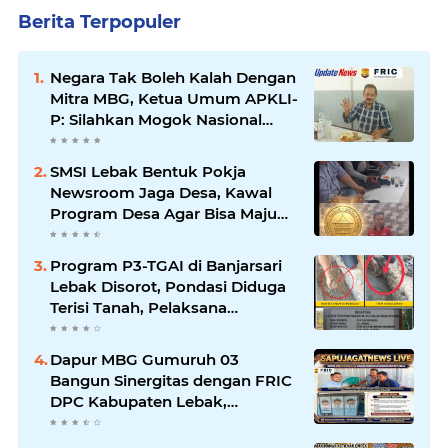
Berita Terpopuler
Negara Tak Boleh Kalah Dengan
Mitra MBG, Ketua Umum APKLI-
P: Silahkan Mogok Nasional
Ganti Kantin Sekolah
SMSI Lebak Bentuk Pokja
Newsroom Jaga Desa, Kawal
Program Desa Agar Bisa Maju
dan Mandiri
Program P3-TGAI di Banjarsari
Lebak Disorot, Pondasi Diduga
Terisi Tanah, Pelaksana
Terancam Sanksi Berat Hingga
Pidana
Dapur MBG Gumuruh 03
Bangun Sinergitas dengan FRIC
DPC Kabupaten Lebak,
Komitmen Jalankan SOP BGN
Pusat