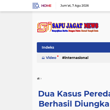
HOME
Jum'at
7 Agu 2026
Indeks
Video
internasional
›
Dua Kasus Pered
Berhasil Diungka