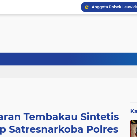
Sebanyak 27 Dapur MBG
Ka
aran Tembakau Sintetis
p Satresnarkoba Polres