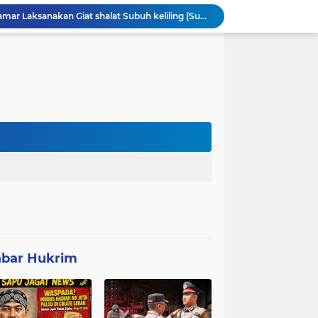
Patroli Malam dan Pengamanan Voli, Koramil Bulukerto Jaga Kondusivitas Wilayah
Kapolda Banten Hadiri Ground Breaking Pembangunan Gedung Kantor DPD RI di Ibu Kota Provinsi Banten
ORMAS GAIB 212 DPC LEBAK AKSI DAMAI TUNTUT AUDIT ANGGARAN DAN EVALUASI 50 ANGGOTA DPRD
Mitra Usaha Bina Bangsa Pasar Keong #002 Geram Terhadap Aslap dan Kepala SPPG, BGN Terapkan Zero Tolerance - Terancam Dipecat!
Progres 10 Hari, Pemeliharaan Jaringan Irigasi Tersier di Desa Gumuruh Cileles Berjalan Lancar Sesuai SOP
Program P3-TGAI di Banjarsari Lebak Disorot, Pondasi Diduga Terisi Tanah, Pelaksana Terancam Sanksi Berat Hingga Pidana
Satgas TMMD Berpacu dengan Waktu, Semangat Gotong Royong Wujudkan Jalan Impian Warga Desa Bercak
Polemik UHC di PKM Pemandegan Lebak Terjawab: Ini Beda UHC dan Kapitasi Serta Aturan Status Aktif Versi BPJS
 di Banten Masih di-Suspend BGN
Anggota Polsek Leuwidamar Laksanakan Giat shalat Subuh keliling (Subling) Di Desa Lebakparahiang
bar Hukrim