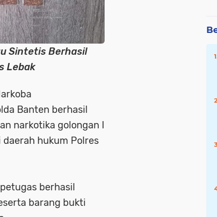
Be
 Sintetis Berhasil
s Lebak
Narkoba
lda Banten berhasil
n narkotika golongan I
di daerah hukum Polres
petugas berhasil
serta barang bukti