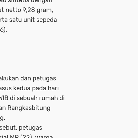
u sintetis dengan
t netto 9,28 gram,
rta satu unit sepeda
6).
akukan dan petugas
asus kedua pada hari
WIB di sebuah rumah di
an Rangkasbitung
g.
sebut, petugas
ial MR (22), warga