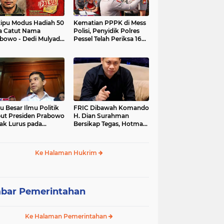
tipu Modus Hadiah 50
Kematian PPPK di Mess
a Catut Nama
Polisi, Penyidik Polres
bowo - Dedi Mulyadi,
Pessel Telah Periksa 16
utri di Lebak Rinu
Saksi.
ate Lebak Rugi Rp 12
a Lebih
u Besar Ilmu Politik
FRIC Dibawah Komando
ut Presiden Prabowo
H. Dian Surahman
ak Lurus pada
Bersikap Tegas, Hotman
stitusi, Tidak Ada
Paris Disomasi atas
ng untuk Intervensi
Pernyataan yang
kum
Dipersoalkan
Ke Halaman Hukrim
Merendahkan Wartawan
bar Pemerintahan
Ke Halaman Pemerintahan