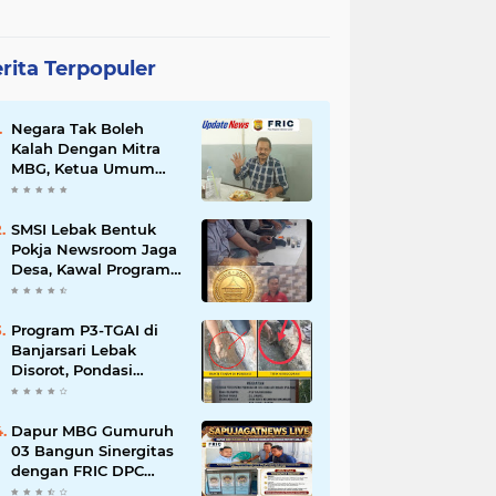
rita Terpopuler
Negara Tak Boleh
Kalah Dengan Mitra
MBG, Ketua Umum
APKLI-P: Silahkan
Mogok Nasional Ganti
Kantin Sekolah
SMSI Lebak Bentuk
Pokja Newsroom Jaga
Desa, Kawal Program
Desa Agar Bisa Maju
dan Mandiri
Program P3-TGAI di
Banjarsari Lebak
Disorot, Pondasi
Diduga Terisi Tanah,
Pelaksana Terancam
Sanksi Berat Hingga
Dapur MBG Gumuruh
Pidana
03 Bangun Sinergitas
dengan FRIC DPC
Kabupaten Lebak,