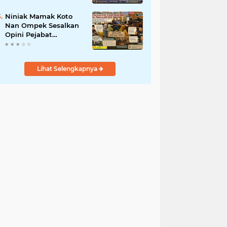
Komitmen Jalankan
SOP BGN Pusat
Niniak Mamak Koto
Nan Ompek Sesalkan
Opini Pejabat
Payakumbuh Soal
Tanah Ulayat Demi
Jabatan
Lihat Selengkapnya