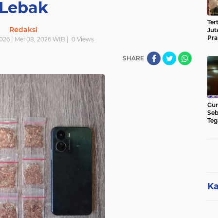
Lebak
Ter
Redaksi
Jut
Pra
026 | Mei 08, 2026 WIB |
0
Views
Pas
Cik
SHARE
Jut
Gur
Seb
Teg
Kon
Rua
Hu
Ka