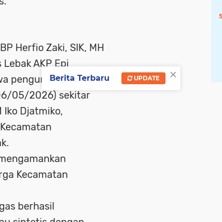
s.
P Herfio Zaki, SIK, MH
s Lebak AKP Epi
×
hwa pengungkapan
Berita Terbaru
UPDATE
06/05/2026) sekitar
 Iko Djatmiko,
, Kecamatan
k.
s mengamankan
warga Kecamatan
gas berhasil