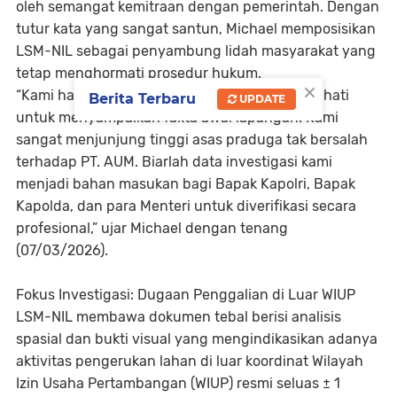
oleh semangat kemitraan dengan pemerintah. Dengan
tutur kata yang sangat santun, Michael memposisikan
LSM-NIL sebagai penyambung lidah masyarakat yang
tetap menghormati prosedur hukum.
×
“Kami hadir dengan niat baik dan kerendahan hati
Berita Terbaru
UPDATE
untuk menyampaikan fakta awal lapangan. Kami
sangat menjunjung tinggi asas praduga tak bersalah
terhadap PT. AUM. Biarlah data investigasi kami
menjadi bahan masukan bagi Bapak Kapolri, Bapak
Kapolda, dan para Menteri untuk diverifikasi secara
profesional,” ujar Michael dengan tenang
(07/03/2026).
Fokus Investigasi: Dugaan Penggalian di Luar WIUP
LSM-NIL membawa dokumen tebal berisi analisis
spasial dan bukti visual yang mengindikasikan adanya
aktivitas pengerukan lahan di luar koordinat Wilayah
Izin Usaha Pertambangan (WIUP) resmi seluas ± 1