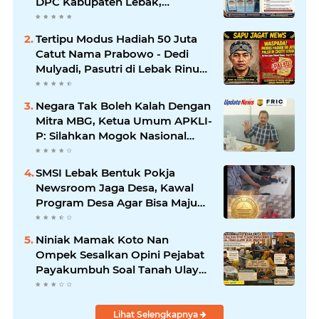
DPC Kabupaten Lebak,
Komitmen Jalankan SOP BGN
Pusat
Tertipu Modus Hadiah 50 Juta
Catut Nama Prabowo - Dedi
Mulyadi, Pasutri di Lebak Rinu
Cikate Lebak Rugi Rp 12 Juta
Lebih
Negara Tak Boleh Kalah Dengan
Mitra MBG, Ketua Umum APKLI-
P: Silahkan Mogok Nasional
Ganti Kantin Sekolah
SMSI Lebak Bentuk Pokja
Newsroom Jaga Desa, Kawal
Program Desa Agar Bisa Maju
dan Mandiri
Niniak Mamak Koto Nan
Ompek Sesalkan Opini Pejabat
Payakumbuh Soal Tanah Ulayat
Demi Jabatan
Lihat Selengkapnya