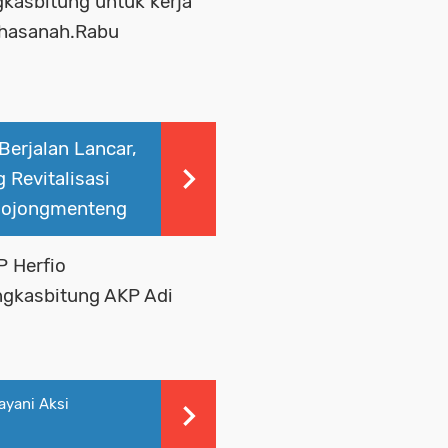
asbitung untuk kerja
 hasanah.Rabu
Berjalan Lancar,
 Revitalisasi
 Bojongmenteng
P Herfio
angkasbitung AKP Adi
ayani Aksi