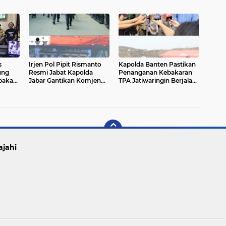
Ketahanan Pangan Polda
Balap Liar
Metro Jaya
s
Irjen Pol Pipit Rismanto
Kapolda Banten Pastikan
ung
Resmi Jabat Kapolda
Penanganan Kebakaran
bakau
Jabar Gantikan Komjen
TPA Jatiwaringin Berjalan
Pol Rudi Setiawan
Optimal
ajahi