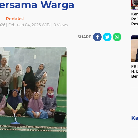
Bersama Warga
Kem
Redaksi
Pol
Pes
26 | Februari 04, 2026 WIB |
0
Views
Sak
SHARE
FR
H. 
Ber
Par
Per
Dip
Me
Ka