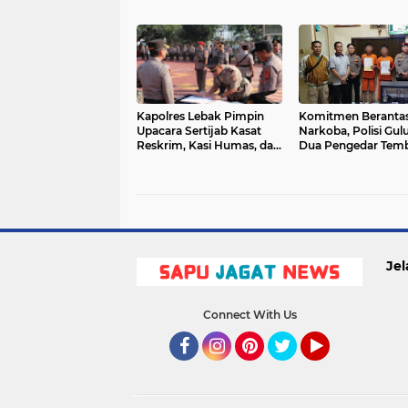
Dibangun dari Integritas
Personel Giat
Silaturahami
Kapolres Lebak Pimpin
Komitmen Beranta
Upacara Sertijab Kasat
Narkoba, Polisi Gul
Reskrim, Kasi Humas, dan
Dua Pengedar Tem
Kapolsek Jajaran
Sintetis di Cigasong
Jel
Connect With Us
Facebook
Instagram
Pinterest
Twitter
YouTube