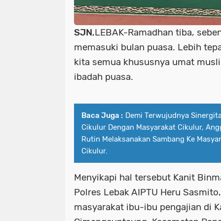
SJN
,LEBAK-Ramadhan tiba, sebent
memasuki bulan puasa. Lebih tep
kita semua khususnya umat musl
ibadah puasa.
Baca Juga :
Demi Terwujudnya Sinergit
Cikulur Dengan Masyarakat Cikulur, Ang
Rutin Melaksanakan Sambang Ke Masya
Cikulur.
Menyikapi hal tersebut Kanit Bin
Polres Lebak AIPTU Heru Sasmito
masyarakat ibu-ibu pengajian di