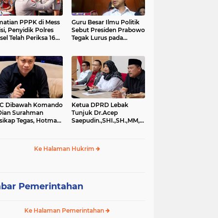
atian PPPK di Mess
Guru Besar Ilmu Politik
isi, Penyidik Polres
Sebut Presiden Prabowo
sel Telah Periksa 16
Tegak Lurus pada
si.
Konstitusi, Tidak Ada
Ruang untuk Intervensi
Hukum
IC Dibawah Komando
Ketua DPRD Lebak
Dian Surahman
Tunjuk Dr.Acep
sikap Tegas, Hotman
Saepudin.,SHI.,SH.,MM,MSi.,Sebagai
is Disomasi atas
Kuasa Hukum Dirinya
nyataan yang
Atas Dugaan
ersoalkan
Pengeroyokan
Ke Halaman Hukrim
rendahkan Wartawan
bar Pemerintahan
Ke Halaman Pemerintahan