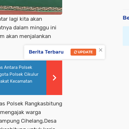
Be
ar lagi kita akan
atnya dalam minggu ini
im akan menjalankan
×
Berita Terbaru
UPDATE
as Antara Polsek
gota Polsek Cikulur
rakat Kecamatan
mas Polsek Rangkasbitung
,mengajak warga
 Kampung Cihelang,Desa