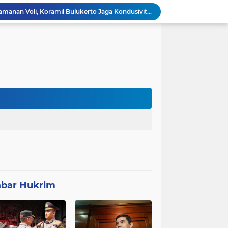
Patroli Malam dan Pengamanan Voli, Koramil Bulukerto Jaga Kondusivitas Wilayah
Kapolda Banten Hadiri Ground Breaking Pembangunan Gedung Kantor DPD RI di Ibu Kota Provinsi Banten
ORMAS GAIB 212 DPC LEBAK AKSI DAMAI TUNTUT AUDIT ANGGARAN DAN EVALUASI 50 ANGGOTA DPRD
Proyek Konektivitas Jalan Cikeusik - Simpang Cijaku Akses SMK N 2 Malingping Dimulai, DPUPR Diminta Optimal
AYIK FUAT FAUZI Aktivis Kab Lebak sekaligus sekjen ORMAS BADAK BANTEN menyoroti kinerja camat kecamatan cibadak yabg di nilai belum optimal dalam mejalan tugas kepemerintahan
Pembangunan P3A-TGAI D.I. Cinapel Rp195 Juta Perlu Ditinjau Ulang, Diduga Anggaran Dikorupsi Sehingga Kurang Spek - Pondasi Asal Jadi
Polemik UHC di PKM Pemandegan Lebak Terjawab: Ini Beda UHC dan Kapitasi Serta Aturan Status Aktif Versi BPJS
 di Banten Masih di-Suspend BGN
Anggota Polsek Leuwidamar Laksanakan Giat shalat Subuh keliling (Subling) Di Desa Lebakparahiang
bar Hukrim