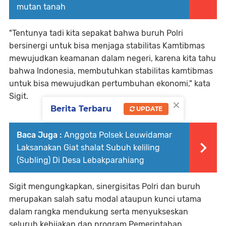
mutan tanah
"Tentunya tadi kita sepakat bahwa buruh Polri
bersinergi untuk bisa menjaga stabilitas Kamtibmas
mewujudkan keamanan dalam negeri, karena kita tahu
bahwa Indonesia, membutuhkan stabilitas kamtibmas
untuk bisa mewujudkan pertumbuhan ekonomi," kata
Sigit.
×
Berita Terbaru
UPDATE
Baca Juga :
Anggota Polsek Leuwidamar
Laksanakan Giat shalat Subuh keliling
(Subling) Di Desa Lebakparahiang
Sigit mengungkapkan, sinergisitas Polri dan buruh
merupakan salah satu modal ataupun kunci utama
dalam rangka mendukung serta menyukseskan
seluruh kebijakan dan program Pemerintahan