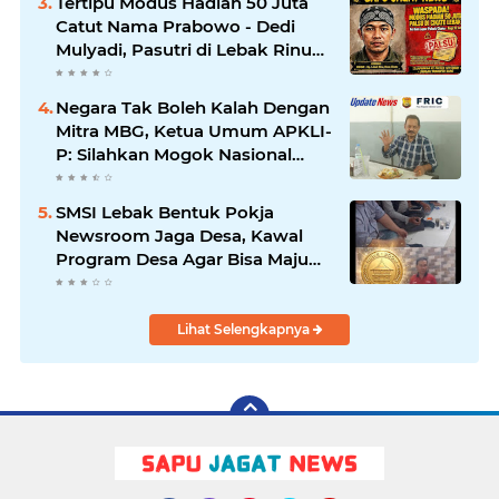
Tertipu Modus Hadiah 50 Juta
Catut Nama Prabowo - Dedi
Mulyadi, Pasutri di Lebak Rinu
Cikate Lebak Rugi Rp 12 Juta
Lebih
Negara Tak Boleh Kalah Dengan
Mitra MBG, Ketua Umum APKLI-
P: Silahkan Mogok Nasional
Ganti Kantin Sekolah
SMSI Lebak Bentuk Pokja
Newsroom Jaga Desa, Kawal
Program Desa Agar Bisa Maju
dan Mandiri
Lihat Selengkapnya