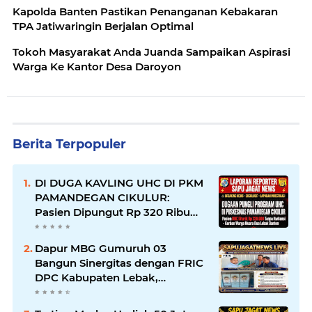
Kapolda Banten Pastikan Penanganan Kebakaran
TPA Jatiwaringin Berjalan Optimal
Tokoh Masyarakat Anda Juanda Sampaikan Aspirasi
Warga Ke Kantor Desa Daroyon
Berita Terpopuler
DI DUGA KAVLING UHC DI PKM
PAMANDEGAN CIKULUR:
Pasien Dipungut Rp 320 Ribu
Sehari Meski Diuruskan UHC,
Kapus Berkilah Aturan BPJS,
Dapur MBG Gumuruh 03
Warga: Mana Kwitansinya?
Bangun Sinergitas dengan FRIC
DPC Kabupaten Lebak,
Komitmen Jalankan SOP BGN
Pusat