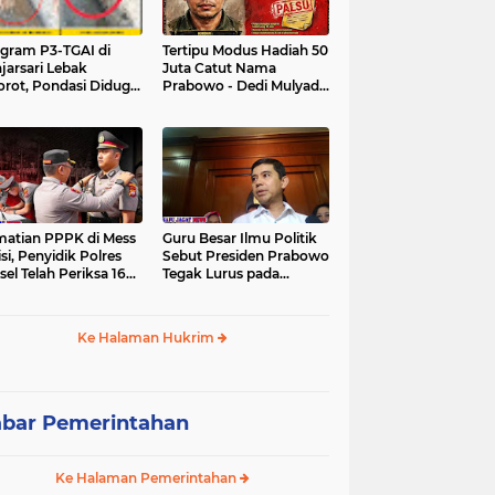
gram P3-TGAI di
Tertipu Modus Hadiah 50
jarsari Lebak
Juta Catut Nama
orot, Pondasi Diduga
Prabowo - Dedi Mulyadi,
isi Tanah, Pelaksana
Pasutri di Lebak Rinu
ancam Sanksi Berat
Cikate Lebak Rugi Rp 12
gga Pidana
Juta Lebih
atian PPPK di Mess
Guru Besar Ilmu Politik
isi, Penyidik Polres
Sebut Presiden Prabowo
sel Telah Periksa 16
Tegak Lurus pada
si.
Konstitusi, Tidak Ada
Ruang untuk Intervensi
Hukum
Ke Halaman Hukrim
bar Pemerintahan
Ke Halaman Pemerintahan