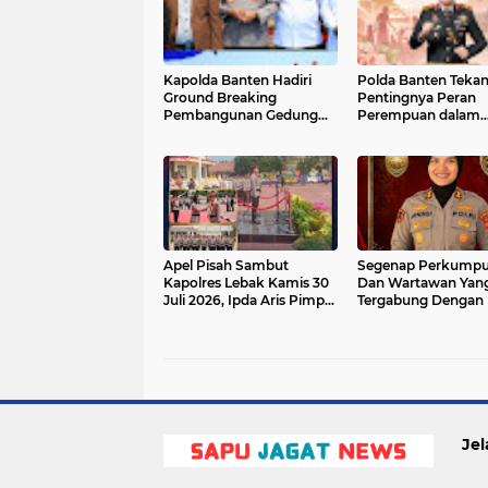
Kapolda Banten Hadiri
Polda Banten Teka
Ground Breaking
Pentingnya Peran
Pembangunan Gedung
Perempuan dalam
Kantor DPD RI di Ibu Kota
Pembangunan Ban
Provinsi Banten
Apel Pisah Sambut
Segenap Perkumpu
Kapolres Lebak Kamis 30
Dan Wartawan Yan
Juli 2026, Ipda Aris Pimpin
Tergabung Dengan
Upacara - Ibunda
Counter Polri DPC 
Kapolres Baru Turut Hadir
Mengucapkan "
Jel