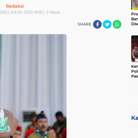
Redaksi
2025 | Juli 20, 2025 WIB |
0
Views
Pro
Ban
Dis
SHARE
Ter
Ter
Hin
Kem
Pol
Pes
Sak
Ka