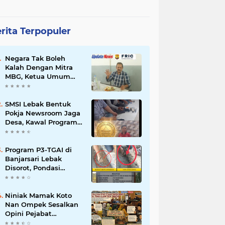
rita Terpopuler
Negara Tak Boleh
Kalah Dengan Mitra
MBG, Ketua Umum
APKLI-P: Silahkan
Mogok Nasional Ganti
Kantin Sekolah
SMSI Lebak Bentuk
Pokja Newsroom Jaga
Desa, Kawal Program
Desa Agar Bisa Maju
dan Mandiri
Program P3-TGAI di
Banjarsari Lebak
Disorot, Pondasi
Diduga Terisi Tanah,
Pelaksana Terancam
Sanksi Berat Hingga
Niniak Mamak Koto
Pidana
Nan Ompek Sesalkan
Opini Pejabat
Payakumbuh Soal