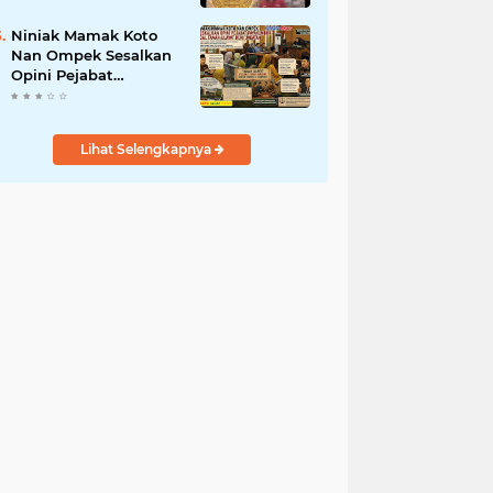
dan Mandiri
Niniak Mamak Koto
Nan Ompek Sesalkan
Opini Pejabat
Payakumbuh Soal
Tanah Ulayat Demi
Jabatan
Lihat Selengkapnya