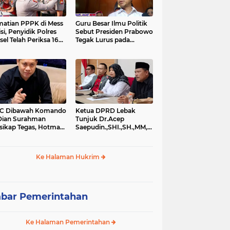
atian PPPK di Mess
Guru Besar Ilmu Politik
isi, Penyidik Polres
Sebut Presiden Prabowo
sel Telah Periksa 16
Tegak Lurus pada
si.
Konstitusi, Tidak Ada
Ruang untuk Intervensi
Hukum
IC Dibawah Komando
Ketua DPRD Lebak
Dian Surahman
Tunjuk Dr.Acep
sikap Tegas, Hotman
Saepudin.,SHI.,SH.,MM,MSi.,Sebagai
is Disomasi atas
Kuasa Hukum Dirinya
nyataan yang
Atas Dugaan
ersoalkan
Pengeroyokan
Ke Halaman Hukrim
rendahkan Wartawan
bar Pemerintahan
Ke Halaman Pemerintahan