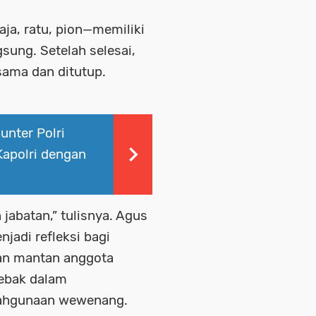
aja, ratu, pion—memiliki
sung. Setelah selesai,
sama dan ditutup.
unter Polri
apolri dengan
jabatan,” tulisnya. Agus
jadi refleksi bagi
an mantan anggota
rjebak dalam
lahgunaan wewenang.