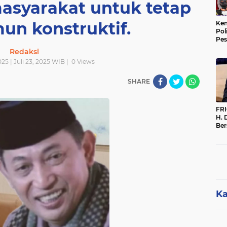
asyarakat untuk tetap
mun konstruktif.
Kem
Pol
Pes
Sak
Redaksi
025 | Juli 23, 2025 WIB |
0
Views
SHARE
FR
H. 
Ber
Par
Per
Dip
Me
Ka