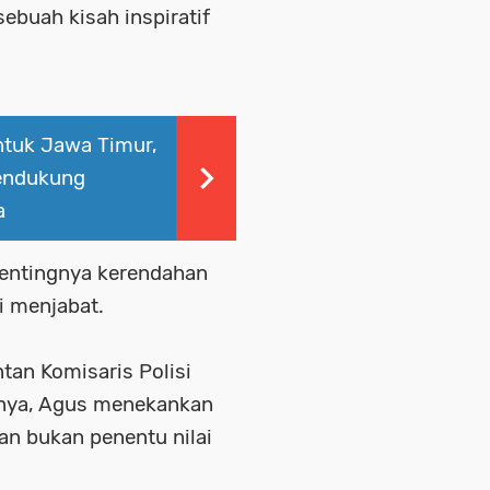
buah kisah inspiratif
ntuk Jawa Timur,
Mendukung
a
entingnya kerendahan
gi menjabat.
tan Komisaris Polisi
nya, Agus menekankan
n bukan penentu nilai