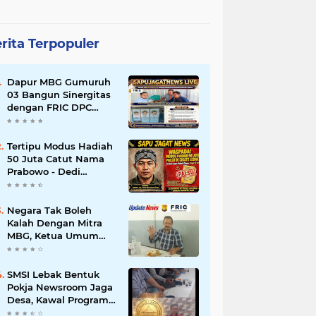
rita Terpopuler
Dapur MBG Gumuruh
03 Bangun Sinergitas
dengan FRIC DPC
Kabupaten Lebak,
Komitmen Jalankan
SOP BGN Pusat
Tertipu Modus Hadiah
50 Juta Catut Nama
Prabowo - Dedi
Mulyadi, Pasutri di
Lebak Rinu Cikate
Lebak Rugi Rp 12 Juta
Negara Tak Boleh
Lebih
Kalah Dengan Mitra
MBG, Ketua Umum
APKLI-P: Silahkan
Mogok Nasional Ganti
Kantin Sekolah
SMSI Lebak Bentuk
Pokja Newsroom Jaga
Desa, Kawal Program
Desa Agar Bisa Maju