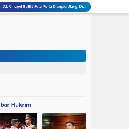
Polemik UHC di PKM Pemandegan Lebak Terjawab: Ini Beda UHC dan Kapitasi Serta Aturan Status Aktif Versi BPJS
 di Banten Masih di-Suspend BGN
Anggota Polsek Leuwidamar Laksanakan Giat shalat Subuh keliling (Subling) Di Desa Lebakparahiang
Patroli Malam dan Pengamanan Voli, Koramil Bulukerto Jaga Kondusivitas Wilayah
Kapolda Banten Hadiri Ground Breaking Pembangunan Gedung Kantor DPD RI di Ibu Kota Provinsi Banten
ORMAS GAIB 212 DPC LEBAK AKSI DAMAI TUNTUT AUDIT ANGGARAN DAN EVALUASI 50 ANGGOTA DPRD
Proyek Konektivitas Jalan Cikeusik - Simpang Cijaku Akses SMK N 2 Malingping Dimulai, DPUPR Diminta Optimal
AYIK FUAT FAUZI Aktivis Kab Lebak sekaligus sekjen ORMAS BADAK BANTEN menyoroti kinerja camat kecamatan cibadak yabg di nilai belum optimal dalam mejalan tugas kepemerintahan
Pembangunan P3A-TGAI D.I. Cinapel Rp195 Juta Perlu Ditinjau Ulang, Diduga Anggaran Dikorupsi Sehingga Kurang Spek - Pondasi Asal Jadi
bar Hukrim