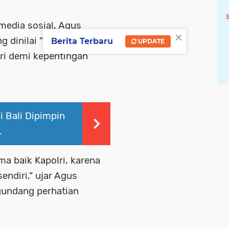
media sosial, Agus
×
 dinilai "cari muka"
Berita Terbaru
UPDATE
i demi kepentingan
i Bali Dipimpin
.
a baik Kapolri, karena
ndiri,” ujar Agus
gundang perhatian