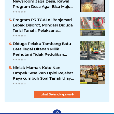
Newsroom Jaga Desa, Kawal
Program Desa Agar Bisa Maju
dan Mandiri
Program P3-TGAI di Banjarsari
Lebak Disorot, Pondasi Diduga
Terisi Tanah, Pelaksana
Terancam Sanksi Berat Hingga
Pidana
Diduga Pelaku Tambang Batu
Bara llegal Ditanah Milik
Perhutani Tidak Pedulikan
Dampak Lingkungan
Niniak Mamak Koto Nan
Ompek Sesalkan Opini Pejabat
Payakumbuh Soal Tanah Ulayat
Demi Jabatan
Lihat Selengkapnya