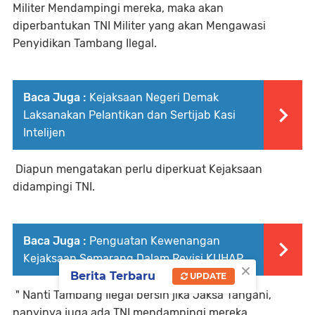
Militer Mendampingi mereka, maka akan
diperbantukan TNI Militer yang akan Mengawasi
Penyidikan Tambang Ilegal.
Baca Juga :
Kejaksaan Negeri Demak
Laksanakan Pelantikan dan Sertijab Kasi
Intelijen
Diapun mengatakan perlu diperkuat Kejaksaan
didampingi TNI.
Baca Juga :
Penguatan Kewenangan
Kejaksaan Semarang Dalam Revisi KUHAP
×
Berita Terbaru
UPDATE
" Nanti Tambang Ilegal bersih jika Jaksa Tangani,
nanyinya juga ada TNI mendampingi mereka,