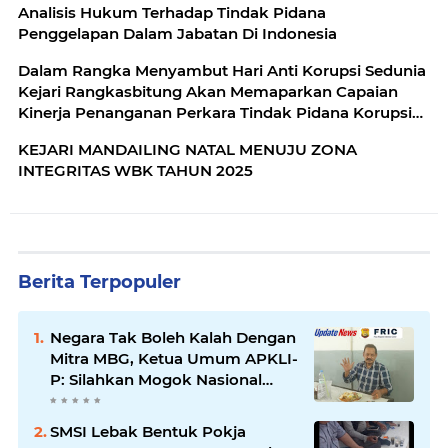
Analisis Hukum Terhadap Tindak Pidana
HAM,Serta Kementrian Imigrasi Dan
Penggelapan Dalam Jabatan Di Indonesia
Pemasyarakatan.
Dalam Rangka Menyambut Hari Anti Korupsi Sedunia
Kejari Rangkasbitung Akan Memaparkan Capaian
Kinerja Penanganan Perkara Tindak Pidana Korupsi
sepanjang Tahun 2025.
KEJARI MANDAILING NATAL MENUJU ZONA
INTEGRITAS WBK TAHUN 2025
Berita Terpopuler
Negara Tak Boleh Kalah Dengan
Mitra MBG, Ketua Umum APKLI-
P: Silahkan Mogok Nasional
Ganti Kantin Sekolah
SMSI Lebak Bentuk Pokja