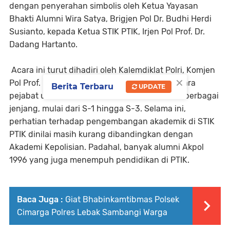
dengan penyerahan simbolis oleh Ketua Yayasan
Bhakti Alumni Wira Satya, Brigjen Pol Dr. Budhi Herdi
Susianto, kepada Ketua STIK PTIK, Irjen Pol Prof. Dr.
Dadang Hartanto.
Acara ini turut dihadiri oleh Kalemdiklat Polri, Komjen
×
Pol Prof. Dr. Chrysnanda Dwi Laksana, serta para
Berita Terbaru
UPDATE
pejabat utama STIK PTIK dan mahasiswa dari berbagai
jenjang, mulai dari S-1 hingga S-3. Selama ini,
perhatian terhadap pengembangan akademik di STIK
PTIK dinilai masih kurang dibandingkan dengan
Akademi Kepolisian. Padahal, banyak alumni Akpol
1996 yang juga menempuh pendidikan di PTIK.
Baca Juga :
Giat Bhabinkamtibmas Polsek
Cimarga Polres Lebak Sambangi Warga