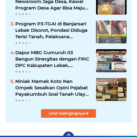
Newsroom Jaga Desa, Kawal
Program Desa Agar Bisa Maju
dan Mandiri
Program P3-TGAI di Banjarsari
Lebak Disorot, Pondasi Diduga
Terisi Tanah, Pelaksana
Terancam Sanksi Berat Hingga
Pidana
Dapur MBG Gumuruh 03
Bangun Sinergitas dengan FRIC
DPC Kabupaten Lebak,
Komitmen Jalankan SOP BGN
Pusat
Niniak Mamak Koto Nan
Ompek Sesalkan Opini Pejabat
Payakumbuh Soal Tanah Ulayat
Demi Jabatan
Lihat Selengkapnya