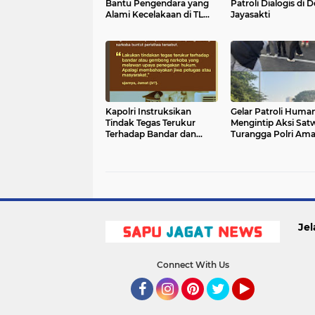
Bantu Pengendara yang
Patroli Dialogis di 
Alami Kecelakaan di TL
Jayasakti
Jurong
Kapolri Instruksikan
Gelar Patroli Human
Tindak Tegas Terukur
Mengintip Aksi Sat
Terhadap Bandar dan
Turangga Polri Am
Gembong Narkoba
Area CFD Margond
Jel
Connect With Us
Facebook
Instagram
Pinterest
Twitter
YouTube