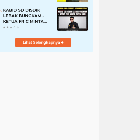
Tanah Ulayat Demi
Jabatan
KABID SD DISDIK
LEBAK BUNGKAM -
KETUA FRIC MINTA
DIEVALUASI
Lihat Selengkapnya