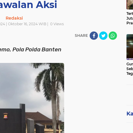
walan Aksi
Ter
Redaksi
Jut
Pra
24 | Oktober 16, 2024 WIB |
0
Views
Pas
Cik
SHARE
Jut
emo, Pola Polda Banten
Gur
Seb
Teg
Kon
Rua
Hu
Ka