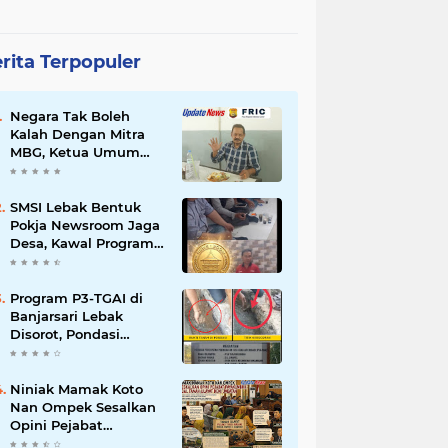
rita Terpopuler
Negara Tak Boleh
Kalah Dengan Mitra
MBG, Ketua Umum
APKLI-P: Silahkan
Mogok Nasional Ganti
Kantin Sekolah
SMSI Lebak Bentuk
Pokja Newsroom Jaga
Desa, Kawal Program
Desa Agar Bisa Maju
dan Mandiri
Program P3-TGAI di
Banjarsari Lebak
Disorot, Pondasi
Diduga Terisi Tanah,
Pelaksana Terancam
Sanksi Berat Hingga
Niniak Mamak Koto
Pidana
Nan Ompek Sesalkan
Opini Pejabat
Payakumbuh Soal