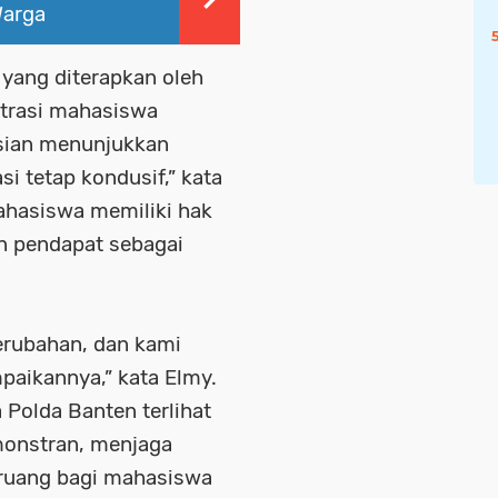
Warga
yang diterapkan oleh
trasi mahasiswa
isian menunjukkan
i tetap kondusif,” kata
hasiswa memiliki hak
n pendapat sebagai
erubahan, dan kami
aikannya,” kata Elmy.
 Polda Banten terlihat
emonstran, menjaga
ruang bagi mahasiswa