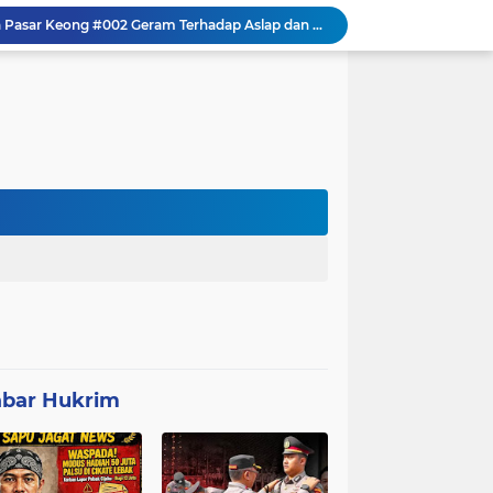
Mitra Usaha Bina Bangsa Pasar Keong #002 Geram Terhadap Aslap dan Kepala SPPG, BGN Terapkan Zero Tolerance - Terancam Dipecat!
Progres 10 Hari, Pemeliharaan Jaringan Irigasi Tersier di Desa Gumuruh Cileles Berjalan Lancar Sesuai SOP
Program P3-TGAI di Banjarsari Lebak Disorot, Pondasi Diduga Terisi Tanah, Pelaksana Terancam Sanksi Berat Hingga Pidana
Satgas TMMD Berpacu dengan Waktu, Semangat Gotong Royong Wujudkan Jalan Impian Warga Desa Bercak
Polemik UHC di PKM Pemandegan Lebak Terjawab: Ini Beda UHC dan Kapitasi Serta Aturan Status Aktif Versi BPJS
 di Banten Masih di-Suspend BGN
Anggota Polsek Leuwidamar Laksanakan Giat shalat Subuh keliling (Subling) Di Desa Lebakparahiang
Patroli Malam dan Pengamanan Voli, Koramil Bulukerto Jaga Kondusivitas Wilayah
Kapolda Banten Hadiri Ground Breaking Pembangunan Gedung Kantor DPD RI di Ibu Kota Provinsi Banten
FRIC Ingatkan Orang Tua Awasi Anak di Medsos, Kesalahan Anak Keluarga Ikut Menanggung
bar Hukrim