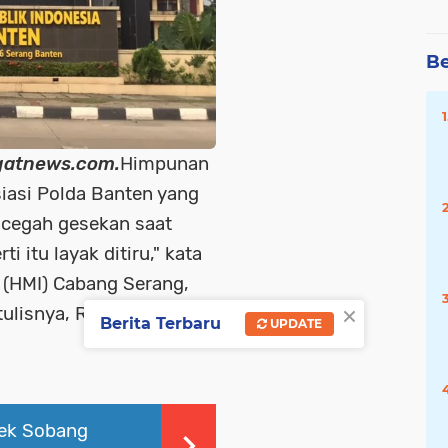
Be
atnews.com.
Himpunan
iasi Polda Banten yang
cegah gesekan saat
i itu layak ditiru," kata
(HMI) Cabang Serang,
×
ulisnya, Rabu, 16
Berita Terbaru
UPDATE
sek Sobang