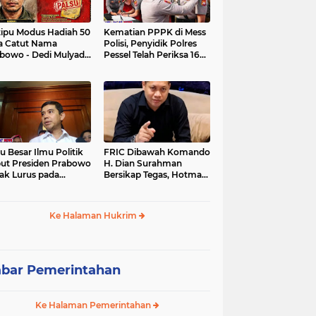
tipu Modus Hadiah 50
Kematian PPPK di Mess
a Catut Nama
Polisi, Penyidik Polres
bowo - Dedi Mulyadi,
Pessel Telah Periksa 16
utri di Lebak Rinu
Saksi.
ate Lebak Rugi Rp 12
a Lebih
u Besar Ilmu Politik
FRIC Dibawah Komando
ut Presiden Prabowo
H. Dian Surahman
ak Lurus pada
Bersikap Tegas, Hotman
stitusi, Tidak Ada
Paris Disomasi atas
ng untuk Intervensi
Pernyataan yang
kum
Dipersoalkan
Ke Halaman Hukrim
Merendahkan Wartawan
bar Pemerintahan
Ke Halaman Pemerintahan