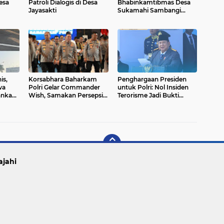
Desa
Patroli Dialogis di Desa
Bhabinkamtibmas Desa
Jayasakti
Sukamahi Sambangi
Tokoh Masyarakat dan
Sosialisasikan
Harkamtibmas
is,
Korsabhara Baharkam
Penghargaan Presiden
wa
Polri Gelar Commander
untuk Polri: Nol Insiden
ankan
Wish, Samakan Persepsi
Terorisme Jadi Bukti
a
dan Perkuat Soliditas
Keberhasilan, Prabowo
Personel
Minta Berantas Korupsi
hingga Ekonomi Ilegal
ajahi