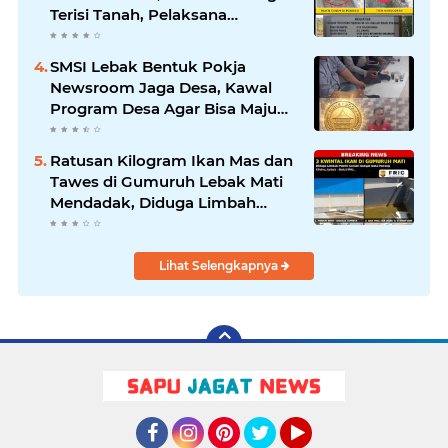
Terisi Tanah, Pelaksana
Terancam Sanksi Berat Hingga
Pidana
SMSI Lebak Bentuk Pokja
Newsroom Jaga Desa, Kawal
Program Desa Agar Bisa Maju
dan Mandiri
Ratusan Kilogram Ikan Mas dan
Tawes di Gumuruh Lebak Mati
Mendadak, Diduga Limbah
Pabrik RPH Ayam Cemari
Sungai Suka Herang,DLH Segera
Turun Tangan
Lihat Selengkapnya